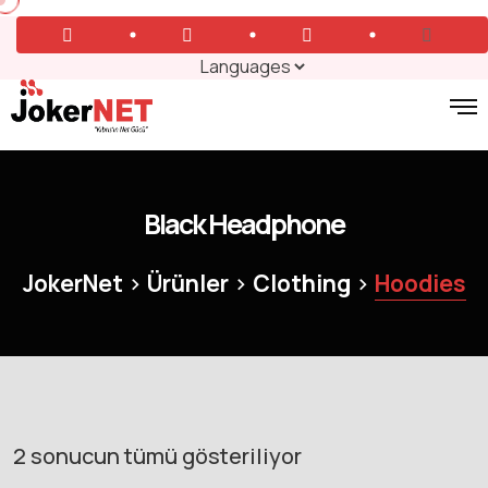
Black Headphone
>
>
>
JokerNet
Ürünler
Clothing
Hoodies
2 sonucun tümü gösteriliyor