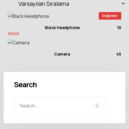
İndirim!
Black Headphone
10
5
üzerinden
3.00
oy aldı
Camera
45
Search